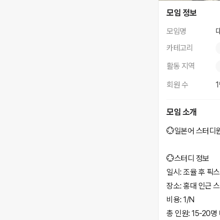
대학생 일본어 스터
모임 정보
모임명
카테고리
활동 지역
회원 수
모임 소개
💮일본어 스터디원
💮스터디 정보
일시: 조율 후 픽스
장소: 홍대 인근 
비용: 1/N
총 인원: 15-20