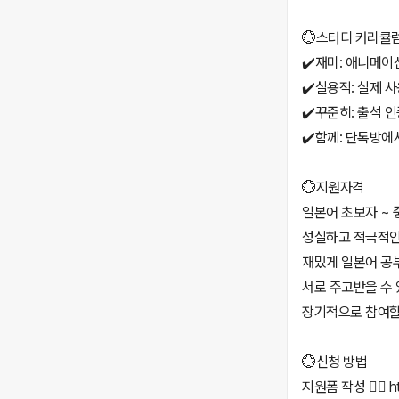
💮스터디 커리큘
✔️재미: 애니메이
✔️실용적: 실제 사
✔️꾸준히: 출석 
✔️함께: 단톡방에
💮지원자격
일본어 초보자 ~ 중
성실하고 적극적인
재밌게 일본어 공
서로 주고받을 수 
장기적으로 참여할
💮신청 방법
지원폼 작성 👉🏻 ht