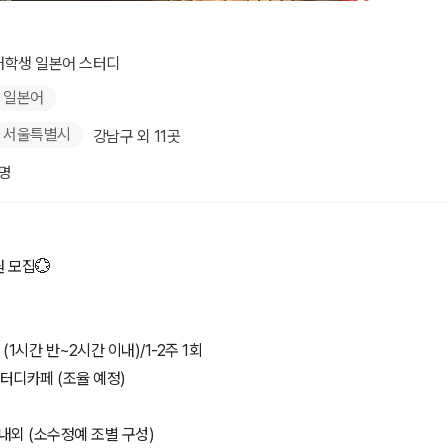
디
대학생 일본어 스터디
일본어
서울특별시
강남구 외 11곳
1명
 모집💮
 (1시간 반~2시간 이내)/1-2주 1회
스터디카페 (조율 예정)
명 내외 (소수정예 조별 구성)