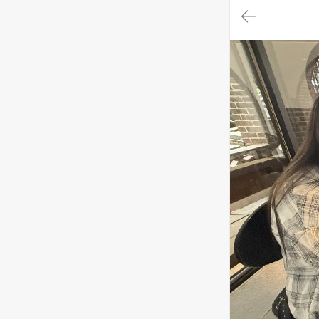
대
메
뉴
가
기
(메
인,
모
임,
게
시
판,
내
모
임,
M
Y)
본
문
바
로
가
기