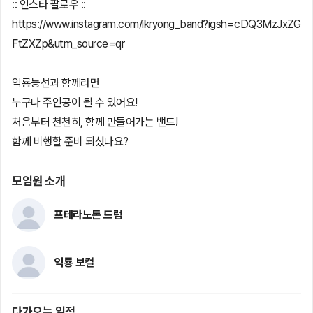
:: 인스타 팔로우 ::
https://www.instagram.com/ikryong_band?igsh=cDQ3MzJxZG
FtZXZp&utm_source=qr
익룡능선과 함께라면
누구나 주인공이 될 수 있어요!
처음부터 천천히, 함께 만들어가는 밴드!
함께 비행할 준비 되셨나요?
모임원 소개
프테라노돈 드럼
익룡 보컬
다가오는 일정