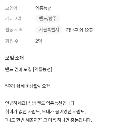
모임명
익룡능선
카테고리
밴드/합주
활동 지역
서울특별시
강남구 외 12곳
회원 수
2명
모임 소개
밴드 멤버 모집 [익룡능선]
“우리 함께 비상할까요?”
안녕하세요! 신생 밴드 익룡능선입니다.
취미가 없던 사람도, 무대가 꿈이었던 사람도,
“나도 한번 해볼까?” 그 마음 하나면 충분합니다.