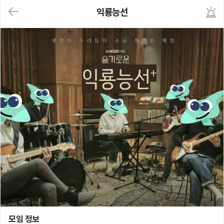
대
익룡능선
메
뉴
가
기
(메
인,
모
임,
게
시
판,
내
모
임,
M
Y)
본
문
바
로
가
기
익룡능선
모임 정보