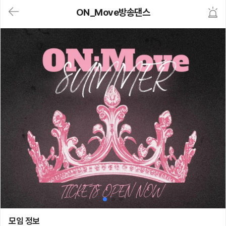
대
ON_Move방송댄스
메
뉴
가
기
(메
인,
모
임,
게
시
판,
내
모
임,
M
Y)
본
문
바
로
가
기
ON_Move방송댄스
모임 정보