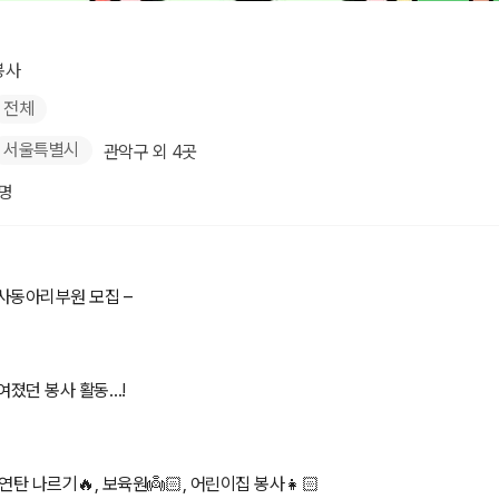
봉사
전체
서울특별시
관악구 외 4곳
1명
봉사동아리부원 모집 –
여졌던 봉사 활동…!
연탄 나르기🔥, 보육원👼🏻, 어린이집 봉사👧🏻