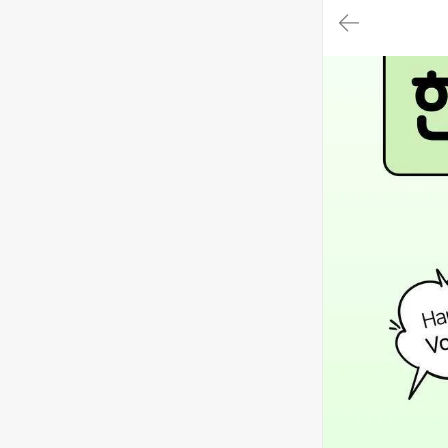
대
메
뉴
가
기
(메
인,
모
임,
게
시
판,
내
모
임,
M
Y)
본
문
바
로
가
기