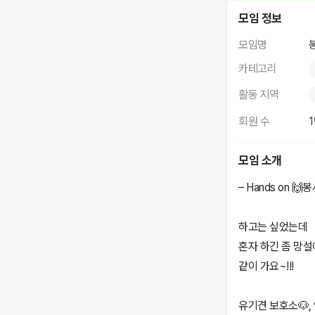
봉사
모임 정보
모임명
카테고리
활동 지역
회원 수
모임 소개
– Hands on 
하고는 싶었는데
혼자 하긴 좀 망설
같이 가요~!!!
유기견 보호소🐶, 