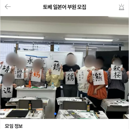
대
토베 일본어 부원 모집
메
뉴
가
기
(메
인,
모
임,
게
시
판,
내
모
임,
M
Y)
본
문
바
로
가
기
토베 일본어 부원 모집
모임 정보