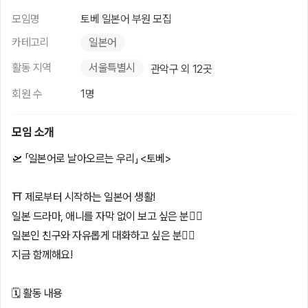
모임명
토베 일본어 부원 모집
카테고리
일본어
활동 지역
서울특별시
관악구 외 12곳
회원 수
1명
모임 소개
🛫 「일본어로 날아오르는 우리」 <토베>
⛩️ 제로부터 시작하는 일본어 생활!
일본 드라마, 애니를 자막 없이 보고 싶은 분🙋‍♀️
일본인 친구와 자유롭게 대화하고 싶은 분🙋‍♂️
지금 함께해요!
🗓️ 활동 내용