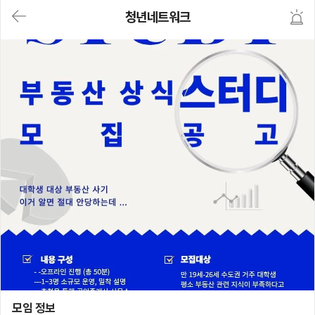
대
청년네트워크
메
뉴
가
기
(메
인,
모
임,
게
시
판,
내
모
임,
M
Y)
본
문
바
로
가
기
청년네트워크
모임 정보