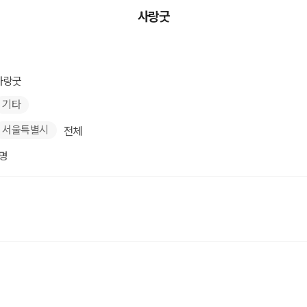
사랑굿
사랑굿
기타
서울특별시
전체
1명