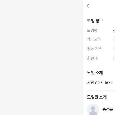
대
메
뉴
가
사랑굿
기
모임 정보
(메
인,
모임명
모
임,
카테고리
게
시
활동 지역
판,
내
회원 수
모
임,
M
모임 소개
Y)
본
사랑굿 2세 모임
문
바
로
모임원 소개
가
기
송정목