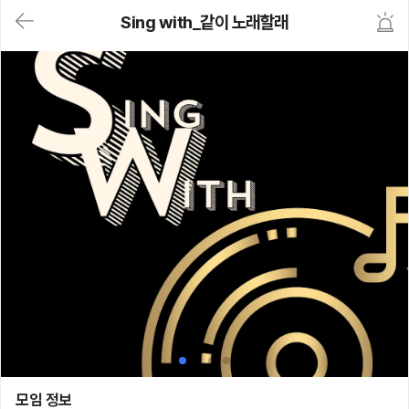
대
Sing with_같이 노래할래
메
뉴
가
기
(메
인,
모
임,
게
시
판,
내
모
임,
M
Y)
본
문
바
로
가
기
Sing with_같이 노래할래
모임 정보