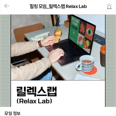
대
힐링 모임_릴렉스랩 Relax Lab
메
뉴
가
기
(메
인,
모
임,
게
시
판,
내
모
임,
M
Y)
본
문
바
로
가
기
힐링 모임_릴렉스랩 Relax Lab
모임 정보