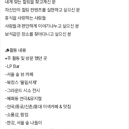
내게 맞는 힐링을 찾고계신 분
자신만의 힐링 컨텐츠를 실현하고 싶으신 분
휴식을 사랑하는 사람들
사람들과 편안하게 이야기나누고 싶으신 분
보석같은 장소를 찾아다니고 싶으신 분
🪵활동 내용
▪️주 활동 및 방문 했던 곳
-LP Bar
-서울 숲 뷰 카페
-북캉스 ‘물밑서재’
-그라운드 시소 전시
-혜화동 연극&뮤지컬
-안국/종로/신촌/홍대 이색카페 & 맛집
-소품샵, 팝업
-한강, 서울 숲 나들이