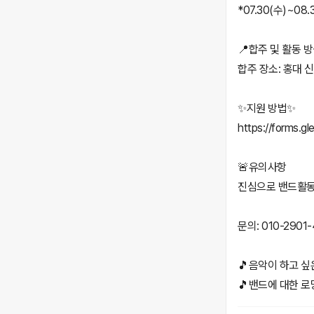
*07.30(수)~08.
📍합주 및 활동 
합주 장소: 홍대 
✨지원 방법✨
https://forms.
🚨유의사항
진심으로 밴드활동
문의: 010-2901-
🎵음악이 하고 싶
🎵밴드에 대한 로