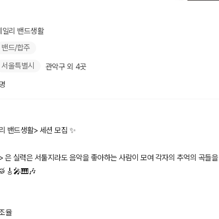
데일리 밴드생활
밴드/합주
서울특별시
관악구 외 4곳
1명
리 밴드생활> 세션 모집 ✨
> 은 실력은 서툴지라도 음악을 좋아하는 사람이 모여 각자의 추억의 곡들을
🎸🎤🎹🎶
 조율