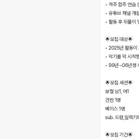
• 격주 합주 연습 
• 유튜브 채널 개
• 활동 후 뒤풀이 
🌟모집 대상🌟
• 2025년 활동
• 악기를 막 시작했
• 99년~06년생 
🌟모집 세션🌟
보컬 남1, 여1
건반 1명
베이스 1명
sub. 드럼,일렉
🌟모집 기간🌟