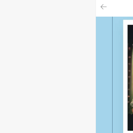
대
메
뉴
가
기
(메
인,
모
임,
게
시
판,
내
모
임,
M
Y)
본
문
바
로
가
기