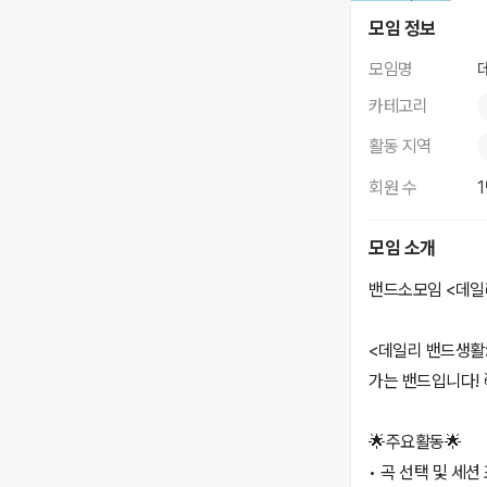
데일리 밴드생활
모임 정보
모임명
카테고리
활동 지역
회원 수
모임 소개
밴드소모임 <데일
<데일리 밴드생활
가는 밴드입니다! 
🌟주요활동🌟
• 곡 선택 및 세션