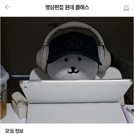
대
영상편집 원데 클래스
메
뉴
가
기
(메
인,
모
임,
게
시
판,
내
모
임,
M
Y)
본
문
바
로
가
기
영상편집 원데 클래스
모임 정보