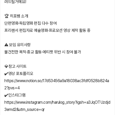
려드릴거에요!
🏆 히포쌤 소개
단편영화·독립영화 편집 다수 참여
프리랜서 편집자로 예술영화·프로모션 영상 제작 활동 중
⚠️ 모임 유의사항
불건전한 목적·종교 활동·에티켓 위반 시 참여 불가
💎참고 사이트
✔️영상 포토폴리오
https://www.notion.so/17d53456a9a18038ac3fdf0528b824a
2?pvs=4
✔️인스타그램
https://www.instagram.com/harulog_story?igsh=a3JqOTUzdjd
3emd2&utm_source=qr