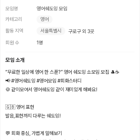
모임명
영어쉐도잉 모임
카테고리
영어
활동 지역
서울특별시
구로구 외 3곳
회원 수
1명
모임 소개
“무료한 일상에 영어 한 스푼?” 영어 쉐도잉 소모임 모집 🎩☕
📢 #영어쉐도잉 #영어모임 #회화스터디
🍪 같이모여서 영어쉐도잉 같이 재미있게 해봐요!
🇬🇧 영어 표현
발음,표현까지 다루는 쉐도잉!
💬 회화 중심, 가볍게 말해보기