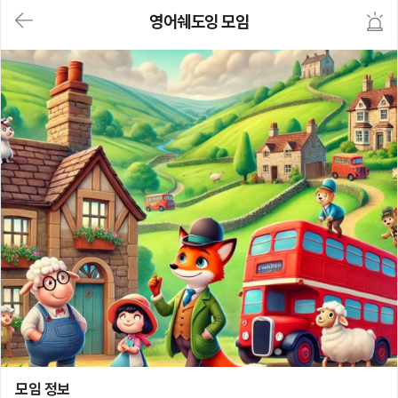
대
영어쉐도잉 모임
메
뉴
가
기
(메
인,
모
임,
게
시
판,
내
모
임,
M
Y)
본
문
바
로
가
기
영어쉐도잉 모임
모임 정보