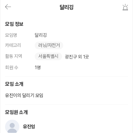
대
달리깅
메
뉴
가
달리깅
기
모임 정보
(메
인,
모임명
달리깅
모
임,
카테고리
러닝/자전거
게
시
활동 지역
서울특별시
광진구 외 1곳
판,
내
회원 수
1명
모
임,
M
모임 소개
Y)
본
유진이의 달리기 모임
문
바
로
모임원 소개
가
기
유진잉