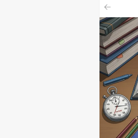
대
메
뉴
가
기
(메
인,
모
임,
게
시
판,
내
모
임,
M
Y)
본
문
바
로
가
기