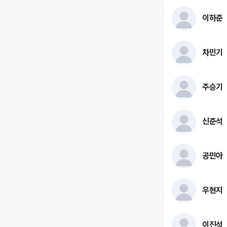
이하준
차민기
주승기
신준석
공민아
우현지
이진석