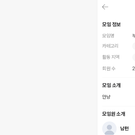
대
메
뉴
가
부부
기
모임 정보
(메
인,
모임명
모
임,
카테고리
게
시
활동 지역
판,
내
회원 수
모
임,
M
모임 소개
Y)
본
안냥
문
바
로
모임원 소개
가
기
남편