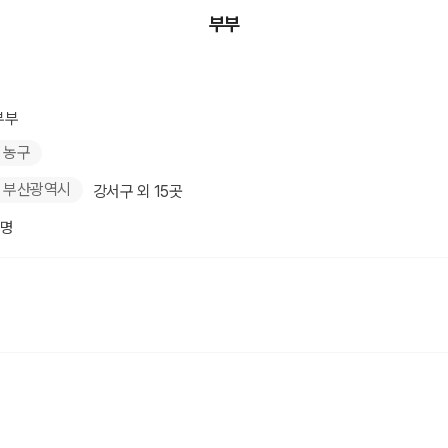
부부
부부
농구
부산광역시
강서구 외 15곳
2명