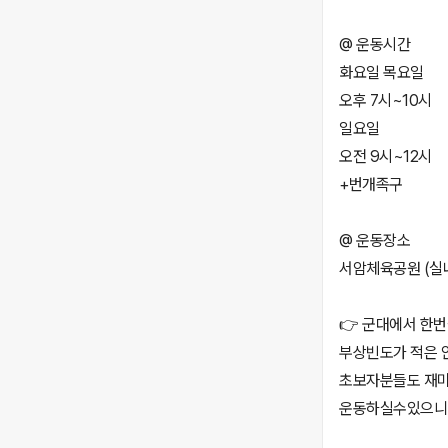
@ 운동시간
화요일 목요일
오후 7시~10시
일요일
오전 9시~12시
+번개족구
@ 운동장소
서암체육공원 (실
👉 군대에서 한번
부상빈도가 적은 
초보자분들도 재
운동하실수있으니 