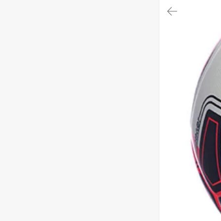
대
메
뉴
가
기
(메
인,
모
임,
게
시
판,
내
모
임,
M
Y)
본
문
바
로
가
기