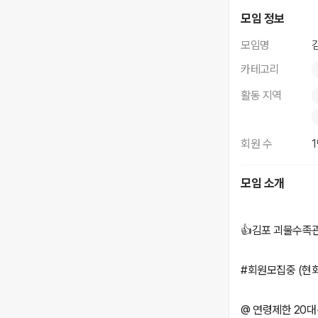
김포괴물족구단
모임 정보
모임명
카테고리
활동 지역
회원 수
모임 소개
👍김포 괴물수족
#회원모집중 (현회
@ 연령제한 20대