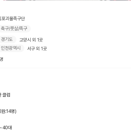
김포괴물족구단
축구/풋살/족구
경기도
고양시 외 1곳
인천광역시
서구 외 1곳
1명
관 클럽
원:14명)
~40대