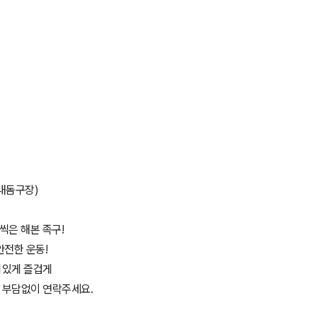
내돔구장)
씩은 해본 족구!
안전한 운동!
미있게 즐겁게
부담없이 연락주세요.