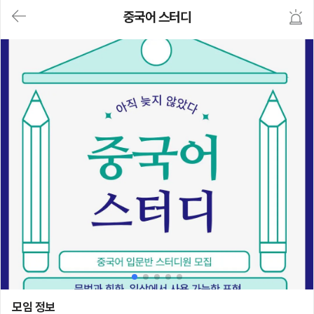
대
중국어 스터디
메
뉴
가
기
(메
인,
모
임,
게
시
판,
내
모
임,
M
Y)
본
문
바
로
가
기
중국어 스터디
모임 정보