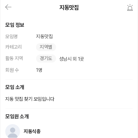
대
지동맛집
메
뉴
가
지동맛집
기
모임 정보
(메
인,
모임명
지동맛집
모
임,
카테고리
지역별
게
시
활동 지역
경기도
성남시 외 1곳
판,
내
회원 수
1명
모
임,
M
모임 소개
Y)
본
지동 맛집 찾기 모임입니다
문
바
로
모임원 소개
가
기
지동식충