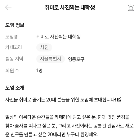
대
취미로 사진찍는 대학생
메
뉴
가
취미로 사진찍는 대학생
기
모임 정보
(메
인,
모임명
취미로 사진찍는 대학생
모
임,
카테고리
사진
게
시
활동 지역
서울특별시
영등포구
판,
내
회원 수
1명
모
임,
M
모임 소개
Y)
본
사진을 취미로 즐기는 20대 분들을 위한 모임에 초대합니다! 📸
문
바
로
일상의 아름다운 순간들을 카메라에 담고 싶은 분, 함께 멋진 풍경을
가
기
찾아 출사를 떠나고 싶은 분, 그리고 사진이라는 공통된 관심사로 새로
운 친구를 만들고 싶은 20대라면 누구나 환영해요.