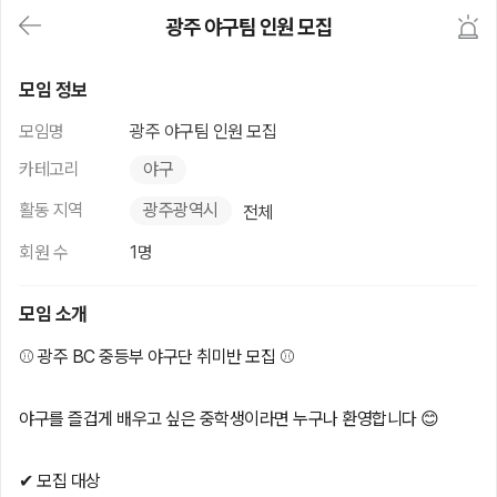
대
광주 야구팀 인원 모집
메
뉴
가
광주 야구팀 인원 모집
기
모임 정보
(메
인,
모임명
광주 야구팀 인원 모집
모
임,
카테고리
야구
게
시
활동 지역
광주광역시
전체
판,
내
회원 수
1명
모
임,
M
모임 소개
Y)
본
⚾ 광주 BC 중등부 야구단 취미반 모집 ⚾
문
바
로
야구를 즐겁게 배우고 싶은 중학생이라면 누구나 환영합니다 😊
가
기
✔ 모집 대상