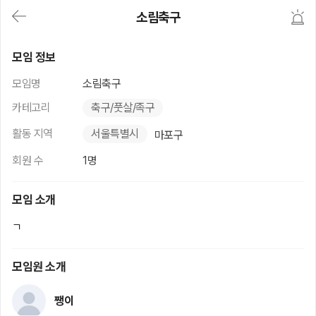
대
소림축구
메
뉴
가
소림축구
기
모임 정보
(메
인,
모임명
소림축구
모
임,
카테고리
축구/풋살/족구
게
시
활동 지역
서울특별시
마포구
판,
내
회원 수
1명
모
임,
M
모임 소개
Y)
본
ㄱ
문
바
로
모임원 소개
가
기
쨍이