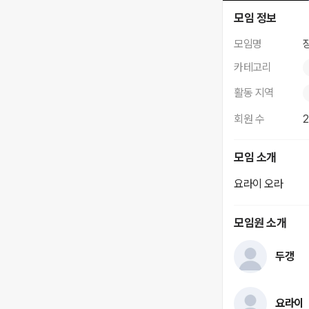
장가네
모임 정보
모임명
카테고리
활동 지역
회원 수
모임 소개
요라이 오라
모임원 소개
두갱
요라이