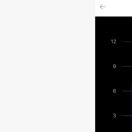
대
메
뉴
가
기
(메
인,
모
임,
게
시
판,
내
모
임,
M
Y)
본
문
바
로
가
기