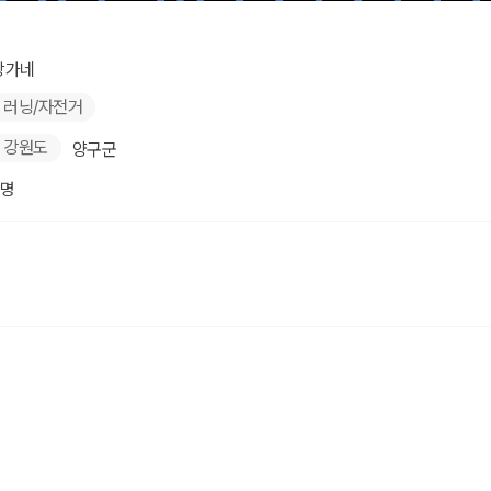
장가네
러닝/자전거
강원도
양구군
2명