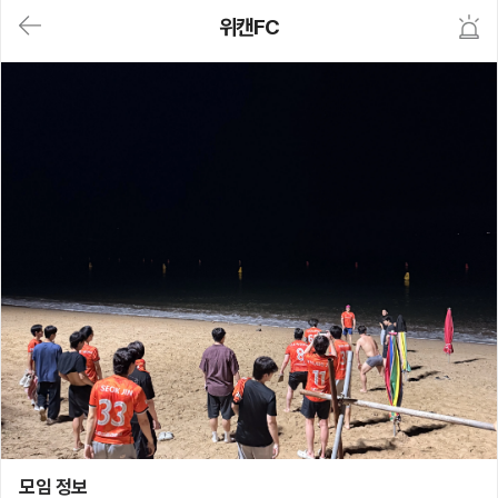
대
위캔FC
메
뉴
가
기
(메
인,
모
임,
게
시
판,
내
모
임,
M
Y)
본
문
바
로
가
기
위캔FC
모임 정보