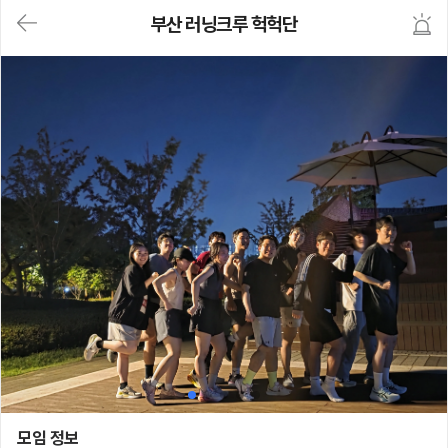
대
부산 러닝크루 헉헉단
메
뉴
가
기
(메
인,
모
임,
게
시
판,
내
모
임,
M
Y)
본
문
바
로
가
기
부산 러닝크루 헉헉단
모임 정보