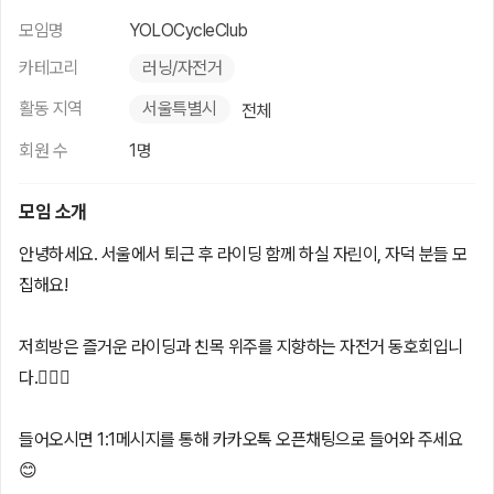
모임명
YOLOCycleClub
카테고리
러닝/자전거
활동 지역
서울특별시
전체
회원 수
1명
모임 소개
안녕하세요. 서울에서 퇴근 후 라이딩 함께 하실 자린이, 자덕 분들 모
집해요!
저희방은 즐거운 라이딩과 친목 위주를 지향하는 자전거 동호회입니
다.🚴🏻‍♂️
들어오시면 1:1메시지를 통해 카카오톡 오픈채팅으로 들어와 주세요
😊