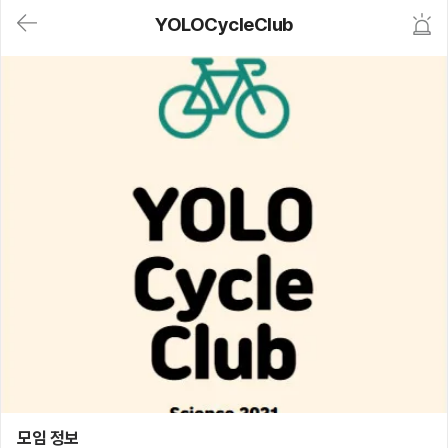
대
YOLOCycleClub
메
뉴
가
기
(메
인,
모
임,
게
시
판,
내
모
임,
M
Y)
본
문
바
로
가
기
YOLOCycleClub
모임 정보