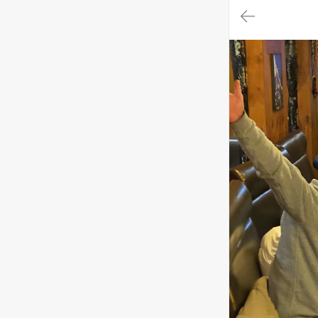
대
메
뉴
가
기
(메
인,
모
임,
게
시
판,
내
모
임,
M
Y)
본
문
바
로
가
기