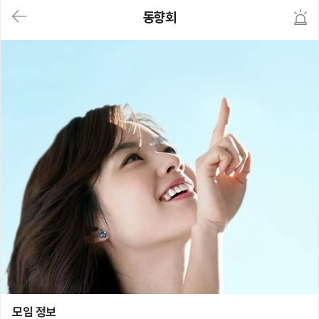
대
동향회
메
뉴
가
기
(메
인,
모
임,
게
시
판,
내
모
임,
M
Y)
본
문
바
로
가
기
동향회
모임 정보