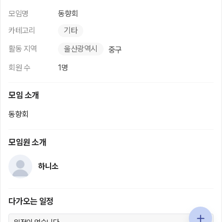
모임명
동향회
카테고리
기타
활동 지역
울산광역시
중구
회원 수
1명
모임 소개
동향회
모임원 소개
하니소
다가오는 일정