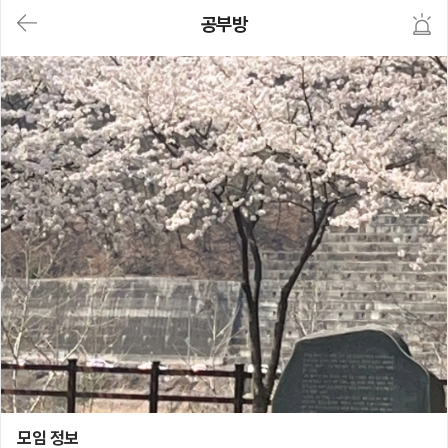
대
공부방
메
뉴
가
기
(메
인,
모
임,
게
시
판,
내
모
임,
M
Y)
본
문
바
로
가
기
공부방
모임 정보