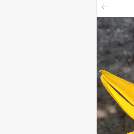
대
메
뉴
가
기
(메
인,
모
임,
게
시
판,
내
모
임,
M
Y)
본
문
바
로
가
기