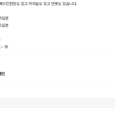
 베드민턴장도 있고 커피숍도 있고 연못도 있습니다.
가실분
오실분
분
 🌸
레인