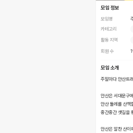
주말안산트래킹
모임 정보
모임명
카테고리
활동 지역
회원 수
모임 소개
주말마다 안산트래
안산은 서대문구에
안산 둘레를 산책
중간중간 샛길을 
안산은 알찬 산이