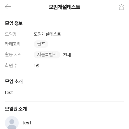
대
모임개설테스트
메
뉴
가
모임개설테스트
기
모임 정보
(메
인,
모임명
모임개설테스트
모
임,
카테고리
골프
게
시
활동 지역
서울특별시
전체
판,
내
회원 수
1명
모
임,
M
모임 소개
Y)
본
test
문
바
로
모임원 소개
가
기
test