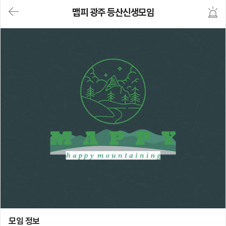
대
맵피 광주 등산신생모임
메
뉴
가
기
(메
인,
모
임,
게
시
판,
내
모
임,
M
Y)
본
문
바
로
가
기
맵피 광주 등산신생모임
모임 정보