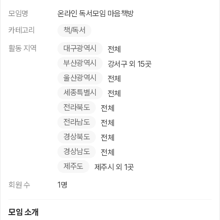
모임명
온라인 독서모임 마음책방
카테고리
책/독서
활동 지역
대구광역시
전체
부산광역시
강서구 외 15곳
울산광역시
전체
세종특별시
전체
전라북도
전체
전라남도
전체
경상북도
전체
경상남도
전체
제주도
제주시 외 1곳
회원 수
1명
모임 소개