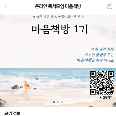
대
온라인 독서모임 마음책방
메
뉴
가
기
(메
인,
모
임,
게
시
판,
내
모
임,
M
Y)
본
문
바
로
가
기
온라인 독서모임 마음책방
모임 정보