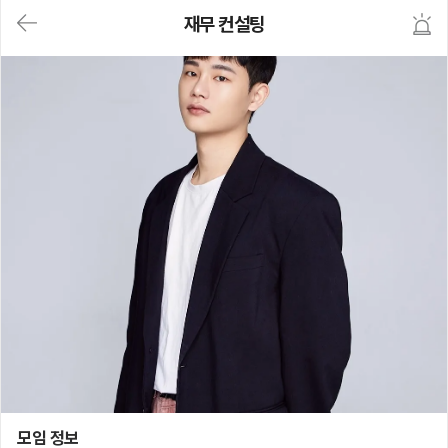
대
재무 컨설팅
메
뉴
가
기
(메
인,
모
임,
게
시
판,
내
모
임,
M
Y)
본
문
바
로
가
기
재무 컨설팅
모임 정보