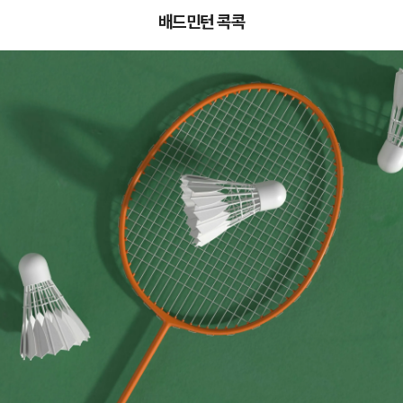
배드민턴 콕콕