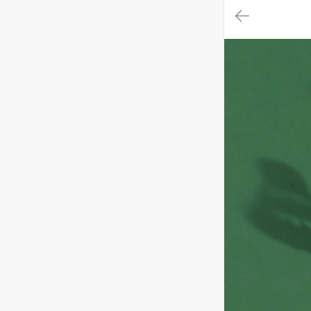
대
메
뉴
가
기
(메
인,
모
임,
게
시
판,
내
모
임,
M
Y)
본
문
바
로
가
기