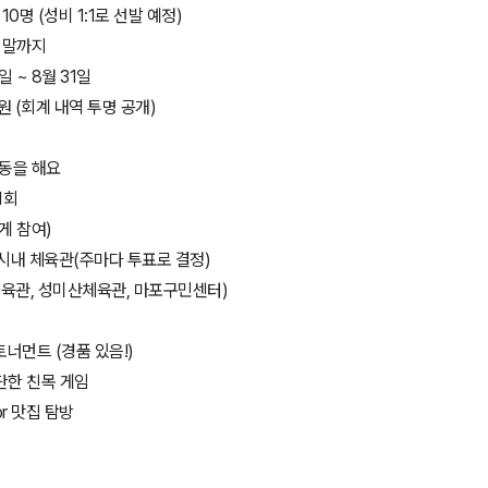
~10명 (성비 1:1로 선발 예정)
월 말까지
일 ~ 8월 31일
0원 (회계 내역 투명 공개)
활동을 해요
1회
게 참여)
울 시내 체육관(주마다 투표로 결정)
체육관, 성미산체육관, 마포구민센터)
 토너먼트 (경품 있음!)
간단한 친목 게임
or 맛집 탐방