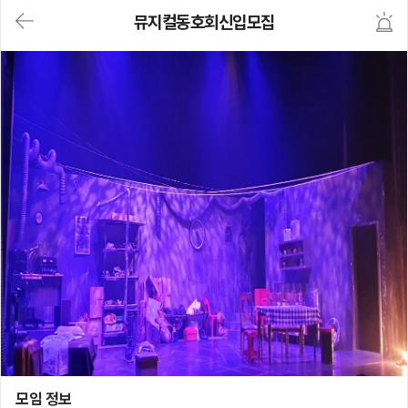
대
뮤지컬동호회신입모집
메
뉴
가
기
(메
인,
모
임,
게
시
판,
내
모
임,
M
Y)
본
문
바
로
가
기
뮤지컬동호회신입모집
모임 정보