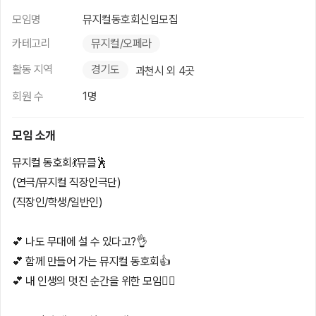
모임명
뮤지컬동호회신입모집
카테고리
뮤지컬/오페라
활동 지역
경기도
과천시 외 4곳
회원 수
1명
모임 소개
뮤지컬 동호회💃뮤클🕺
(연극/뮤지컬 직장인극단)
(직장인/학생/일반인)
💕 나도 무대에 설 수 있다고?👌
💕 함께 만들어 가는 뮤지컬 동호회👍
💕 내 인생의 멋진 순간을 위한 모임🙆‍♀️