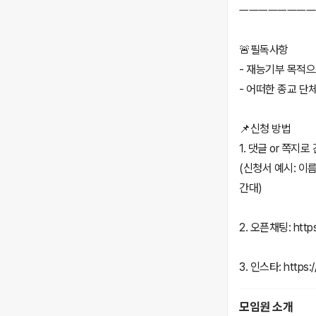
ㅡㅡㅡㅡㅡㅡㅡㅡ
🚨필독사항
- 재능기부 목적
- 어떠한 종교 단
📌신청 방법
1. 댓글 or 쪽지
(신청서 예시: 이
간대)
2. 오픈채팅: https
3. 인스타: https
모임원 소개