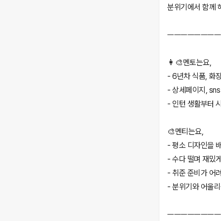
분위기에서 함께 해
ㅡㅡㅡㅡㅡㅡㅡㅡ
👩‍🎨멘토는요,
- 6년차 식품, 화
- 상세페이지, sn
- 인턴 생활부터 
🎨멘티는요,
- 평소 디자인을
- 수다 떨며 재밌
- 취준 준비가 어
- 분위기와 어울
ㅡㅡㅡㅡㅡㅡㅡㅡ