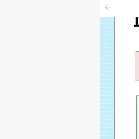
대
메
뉴
가
기
(메
인,
모
임,
게
시
판,
내
모
임,
M
Y)
본
문
바
로
가
기