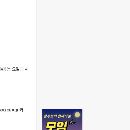
야/가능 요일과 시
source=qr 커