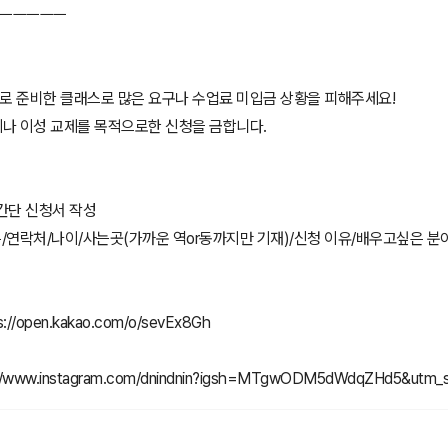
ㅡㅡㅡㅡㅡ
으로 준비한 클래스로 많은 요구나 수업료 미입금 상황을 피해주세요!
체나 이성 교제를 목적으로한 신청을 금합니다.
로 간단 신청서 작성
름/연락처/나이/사는곳(가까운 역or동까지만 기재)/신청 이유/배우고싶은 분
://open.kakao.com/o/sevEx8Gh
://www.instagram.com/dnindnin?igsh=MTgwODM5dWdqZHd5&utm_