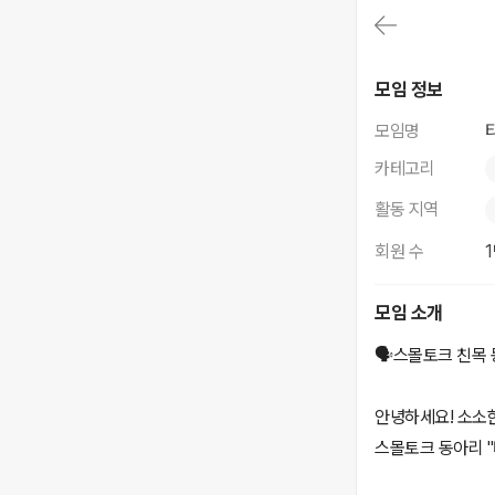
대
메
뉴
가
티키타카
기
모임 정보
(메
인,
모임명
모
임,
카테고리
게
시
활동 지역
판,
내
회원 수
모
임,
M
모임 소개
Y)
본
🗣️스몰토크 친목 
문
바
로
안녕하세요! 소소한
가
기
스몰토크 동아리 