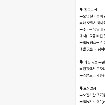
🗣️ 활동방식
➡️모임 날짜는 매달
➡️매 모임시 하
➡️주제는 당일에 
예시) "요즘 빠진 것
➡️활동 장소는 선
예쁜 곳은 다 찾아
🗣️ 가끔 있을 특
➡️한강에서 돗자리
➡️스몰토크 가능
🗣️모집일정
➡️모집기간: 7.7(
➡️활동기간: 8.1(