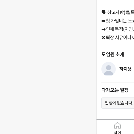
🗣️ 참고사항(❗️필독❗
➡️첫 가입비는 노쇼
➡️연애 목적(자연
❌ 퇴장 사유이니
모임원 소개
하이용
다가오는 일정
일정이 없습니다.
메인