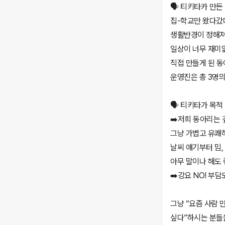
🗣️ 티키타카 만든
집-학교만 왔다갔
생활반경이 정해
일상이 너무 재미
직접 만들게 된 
운영진은 총 3명의
🗣️ 티키타가 목적
➡️저희 동아리는 
그냥 가볍고 유쾌하
날씨 얘기부터 밈,
아무 말이나 해도
➡️강요 NO! 부담
그냥 “요즘 사람 
싶다”하시는 분들