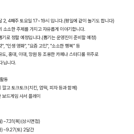
 2, 4째주 토요일 17~19시 입니다.(평일에 같이 놀기도 합니다)
나의 소소한 주제를 가지고 자유롭게 이야기합니다.
뽑기로 정할 예정입니다.(뽑기는 운영진이 준비할 예정)
", "인생 영화", "요즘 고민", "소소한 행복” 등
유도, 홍대, 이대, 망원 등 조용한 카페나 스터디룸 위주로
다닙니다.
별활동
 깔고 토크토크(치킨, 엽떡, 피자 등과 함께)
한 보드게임 사서 플레이
월)~7.31(목)(상시면접)
금)~9.27(토) 2달간