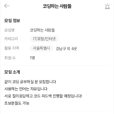
대
코딩하는 사람들
메
뉴
가
코딩하는 사람들
기
모임 정보
(메
인,
모임명
코딩하는 사람들
모
임,
카테고리
IT/포탈/인터넷
게
시
활동 지역
서울특별시
강남구 외 4곳
판,
내
회원 수
1명
모
임,
M
모임 소개
Y)
본
같이 코딩 공부하실 분 모집합니다
문
사용하는 언어는 자유입니다
바
로
서로 질의응답하고 코드 피드백 진행할 예정입니다!
가
기
초보분들도 가능