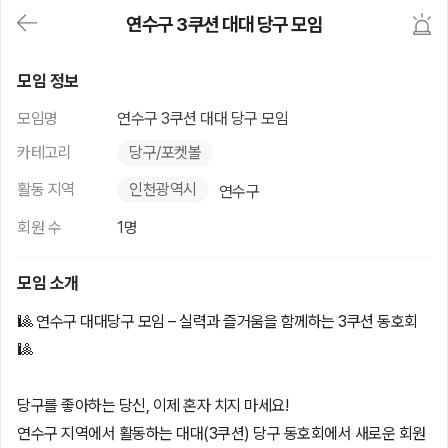
대
연수구 3쿠션 대대 당구 모임
메
뉴
가
연수구 3쿠션 대대 당구 모임
기
모임 정보
(메
인,
모임명
연수구 3쿠션 대대 당구 모임
모
임,
카테고리
당구/포켓볼
게
시
활동 지역
인천광역시
연수구
판,
내
회원 수
1명
모
임,
M
모임 소개
Y)
본
🎱 연수구 대대당구 모임 – 실력과 즐거움을 함께하는 3쿠션 동호회
문
🎱
바
로
가
기
당구를 좋아하는 당신, 이제 혼자 치지 마세요!
연수구 지역에서 활동하는 대대(3쿠션) 당구 동호회에서 새로운 회원