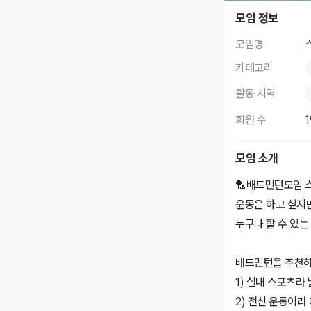
스매싱
모임 정보
모임명
카테고리
활동 지역
회원 수
모임 소개
🏸배드민턴모임 
운동은 하고 싶지
누구나 할 수 있는
배드민턴을 추천하
1) 실내 스포츠라
2) 전신 운동이