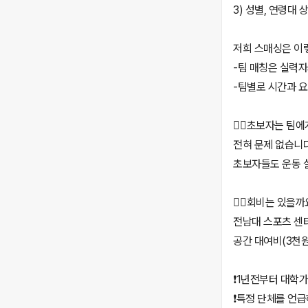
3) 성별, 연령대
저희 스매싱은 이
-팀 매칭은 실력
-팀별로 시간과 요
🙋‍♂️초보자는 팀
전혀 문제 없습니
초보자들도 운동 
🙋‍♂️회비는 있을까
전남대 스포츠 센터
공간 대여비(3천원
❗️1년전부터 대학
❗️특정 단체를 언