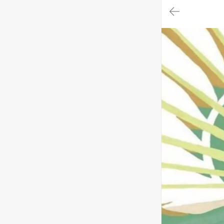
대
메
뉴
가
기
(메
인,
모
임,
게
시
판,
내
모
임,
M
Y)
본
문
바
로
가
기