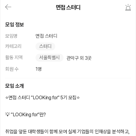
대
면접 스터디
메
뉴
가
면접 스터디
기
모임 정보
(메
인,
모임명
면접 스터디
모
임,
카테고리
스터디
게
시
활동 지역
서울특별시
관악구 외 3곳
판,
내
회원 수
1명
모
임,
M
모임 소개
Y)
본
⭐면접 스터디 "LOOKing for" 5기 모집⭐
문
바
로
💡 "LOOKing for"란?
가
기
취업을 앞둔 대학생들이 함께 모여 실제 기업들의 인재상을 분석하고,