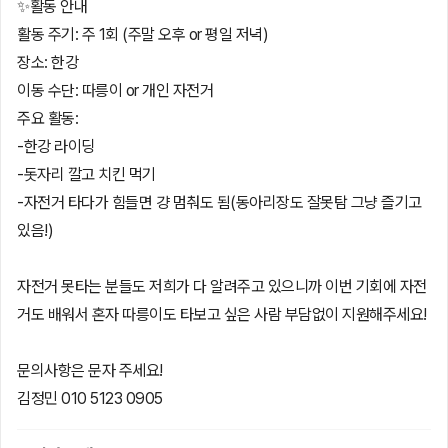
✨활동 안내
활동 주기: 주 1회 (주말 오후 or 평일 저녁)
장소: 한강
이동 수단: 따릉이 or 개인 자전거
주요 활동:
-한강 라이딩
-돗자리 깔고 치킨 먹기
-자전거 타다가 힘들면 걍 멈춰도 됨(동아리장도 잘못탐 그냥 즐기고
있음!)
자전거 못타는 분들도 저희가 다 알려주고 있으니까 이번 기회에 자전
거도 배워서 혼자 따릉이도 타보고 싶은 사람 부담없이 지원해주세요!
문의사항은 문자 주세요!
김정민 010 5123 0905