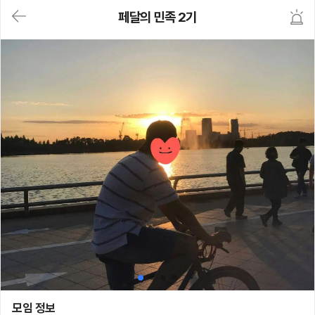
대
페달의 민족 2기
메
뉴
가
기
(메
인,
모
임,
게
시
판,
내
모
임,
M
Y)
본
문
바
로
가
기
페달의 민족 2기
모임 정보