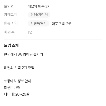
모임명
페달의 민족 2기
카테고리
러닝/자전거
활동 지역
서울특별시
마포구 외 2곳
회원 수
1명
모임 소개
한강에서 🚲 라이딩 즐기기
페달의 민족 2기 모집
✨동아리 정보 안내
회원수: 7명
나이대: 20~26살