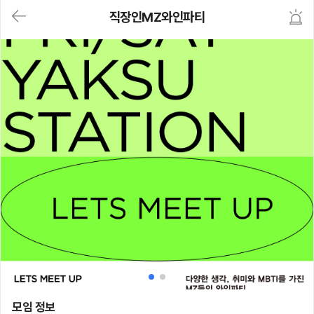
대
직장인MZ와인파티
메
뉴
가
기
(메
인,
모
임,
게
시
판,
내
모
임,
M
Y)
본
문
바
로
가
기
직장인MZ와인파티
모임 정보