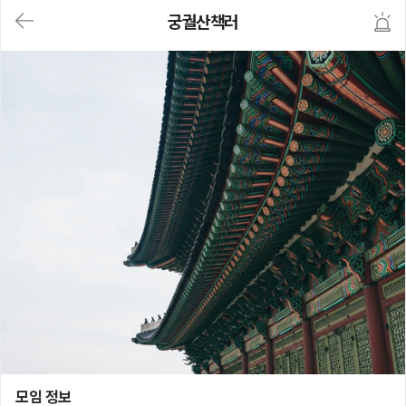
대
궁궐산책러
메
뉴
가
기
(메
인,
모
임,
게
시
판,
내
모
임,
M
Y)
본
문
바
로
가
기
궁궐산책러
모임 정보