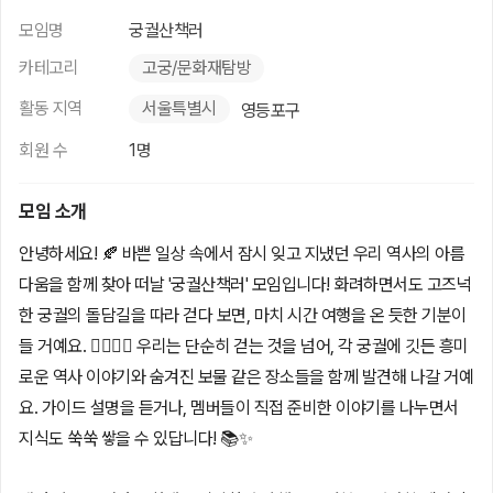
모임명
궁궐산책러
카테고리
고궁/문화재탐방
활동 지역
서울특별시
영등포구
회원 수
1명
모임 소개
안녕하세요! 🍂 바쁜 일상 속에서 잠시 잊고 지냈던 우리 역사의 아름
다움을 함께 찾아 떠날 '궁궐산책러' 모임입니다! 화려하면서도 고즈넉
한 궁궐의 돌담길을 따라 걷다 보면, 마치 시간 여행을 온 듯한 기분이
들 거예요. 🚶‍♀️🚶‍♂️ 우리는 단순히 걷는 것을 넘어, 각 궁궐에 깃든 흥미
로운 역사 이야기와 숨겨진 보물 같은 장소들을 함께 발견해 나갈 거예
요. 가이드 설명을 듣거나, 멤버들이 직접 준비한 이야기를 나누면서
지식도 쑥쑥 쌓을 수 있답니다! 📚✨