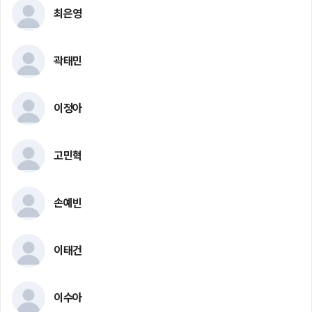
최은영
곽태민
이정아
고민혁
손예빈
이태건
이수아