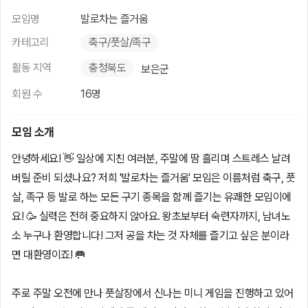
모임명
발로차는 즐거움
카테고리
축구/풋살/족구
활동 지역
충청북도
보은군
회원 수
16명
모임 소개
안녕하세요! 👋 일상에 지친 여러분, 주말에 땀 흘리며 스트레스 날려
버릴 준비 되셨나요? 저희 '발로차는 즐거움' 모임은 이름처럼 축구, 풋
살, 족구 등 발로 하는 모든 구기 종목을 함께 즐기는 유쾌한 모임이에
요! 🥳 실력은 전혀 중요하지 않아요. 왕초보부터 숙련자까지, 남녀노
소 누구나 환영합니다! 그저 공을 차는 것 자체를 즐기고 싶은 분이라
면 대환영이죠! 🥅
주로 주말 오전에 만나 풋살장에서 신나는 미니 게임을 진행하고 있어