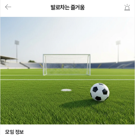
대
발로차는 즐거움
메
뉴
가
기
(메
인,
모
임,
게
시
판,
내
모
임,
M
Y)
본
문
바
로
가
기
발로차는 즐거움
모임 정보