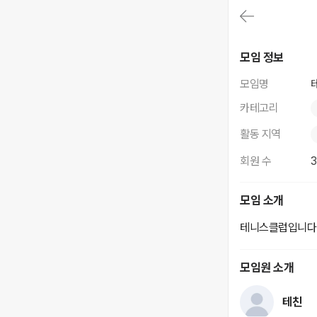
대
메
뉴
가
테니스
기
모임 정보
(메
인,
모임명
모
임,
카테고리
게
시
활동 지역
판,
내
회원 수
모
임,
M
모임 소개
Y)
본
테니스클럽입니다
문
바
로
모임원 소개
가
기
테친