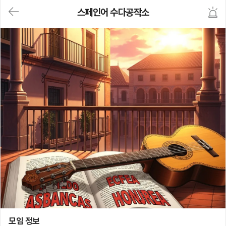
대
스페인어 수다공작소
메
뉴
가
기
(메
인,
모
임,
게
시
판,
내
모
임,
M
Y)
본
문
바
로
가
기
스페인어 수다공작소
모임 정보