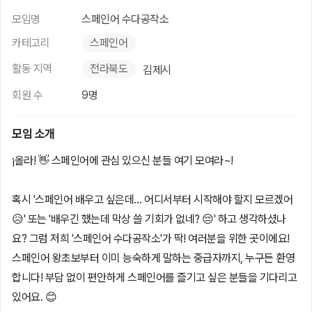
모임명
스페인어 수다공작소
카테고리
스페인어
활동 지역
전라북도
김제시
회원 수
9명
모임 소개
¡올라! 👋 스페인어에 관심 있으신 분들 여기 모여라~!
혹시 '스페인어 배우고 싶은데… 어디서부터 시작해야 할지 모르겠어
😥' 또는 '배우긴 했는데 막상 쓸 기회가 없네? 😔' 하고 생각하셨나
요? 그럼 저희 '스페인어 수다공작소'가 딱! 여러분을 위한 곳이에요!
스페인어 왕초보부터 이미 능숙하게 말하는 중급자까지, 누구든 환영
합니다! 부담 없이 편안하게 스페인어를 즐기고 싶은 분들을 기다리고
있어요. 😊