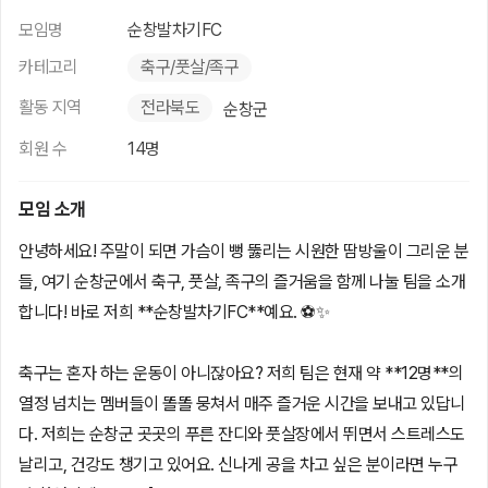
모임명
순창발차기FC
카테고리
축구/풋살/족구
활동 지역
전라북도
순창군
회원 수
14명
모임 소개
안녕하세요! 주말이 되면 가슴이 뻥 뚫리는 시원한 땀방울이 그리운 분
들, 여기 순창군에서 축구, 풋살, 족구의 즐거움을 함께 나눌 팀을 소개
합니다! 바로 저희 **순창발차기FC**예요. ⚽️✨
축구는 혼자 하는 운동이 아니잖아요? 저희 팀은 현재 약 **12명**의
열정 넘치는 멤버들이 똘똘 뭉쳐서 매주 즐거운 시간을 보내고 있답니
다. 저희는 순창군 곳곳의 푸른 잔디와 풋살장에서 뛰면서 스트레스도
날리고, 건강도 챙기고 있어요. 신나게 공을 차고 싶은 분이라면 누구