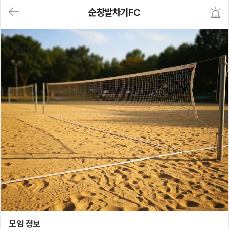
대
순창발차기FC
메
뉴
가
기
(메
인,
모
임,
게
시
판,
내
모
임,
M
Y)
본
문
바
로
가
기
순창발차기FC
모임 정보