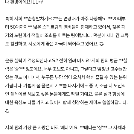
나 환영이에요! 🏃‍♂️💨
특히 저희 **순창발차기FC**는 연령대가 아주 다양해요. **20대부
터 50대까지** 넓은 스펙트럼의 멤버들이 함께하고 있어서, 젊은 패
기와 노련미가 적절히 조화를 이루는 팀이랍니다. 덕분에 세대 간 교류
도 활발하고, 서로에게 좋은 자극이 되어주고 있어요. 🤝
운동 실력이 걱정되신다고요? 전혀 염려 마세요! 저희 팀의 평균 **실
력은 '중'** 정도예요. 너무 초보도 아니고, 그렇다고 엄청난 고수들만
있는 것도 아니어서, 누구든 부담 없이 오셔서 함께 즐길 수 있는 분위
기랍니다. 가볍게 몸 풀면서 기초를 다지기에도 좋고, 조금 더 도전적
인 플레이를 해보고 싶은 분들에게도 딱일 거예요. 물론 실력 향상에
대한 욕심도 다들 가지고 있어서 함께 성장하는 재미도 쏠쏠하답니다.
💪
저희 팀의 가장 큰 자랑은 바로 '매너'예요. **매너는 '상'** 그 자체라