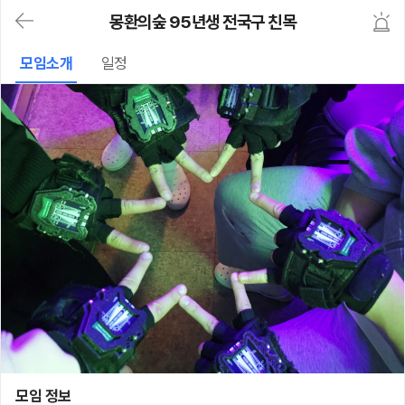
대
몽환의숲 95년생 전국구 친목
메
뉴
가
모임소개
일정
기
(메
인,
모
임,
게
시
판,
내
모
임,
M
Y)
본
문
바
로
가
기
몽환의숲 95년생 전국구 친목
모임 정보