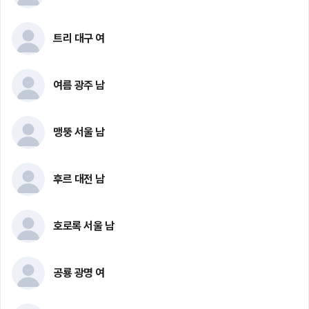
트리 대구 여
여름 광주 남
맹뚱 서울 남
후르 대전 남
호로록 서울 남
공룡 광명 여