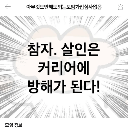
대
아무것도안해도되는모임가입심사없음
메
뉴
가
기
(메
인,
모
임,
게
시
판,
내
모
임,
M
Y)
본
문
바
로
가
기
아무것도안해도되는모임가입심사없음
모임 정보